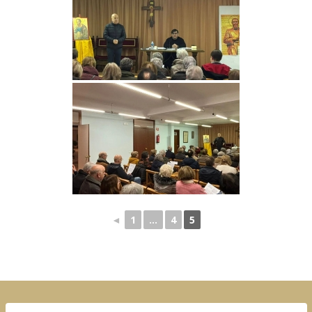
◄
1
...
4
5