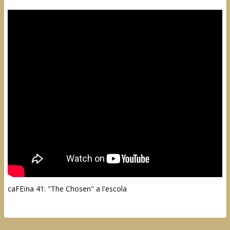
caFEïna 41: "The Chosen" a l'escola