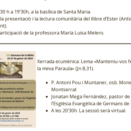
0 h a 19’30h, a la basílica de Santa Maria.
la presentació i la lectura comunitària del llibre d’Ester (Anti
nt).
articipació de la professora María Luisa Melero.
Xerrada ecumènica: Lema «Manteniu-vos f
la meva Paraula» (Jn 8,31).
P. Antoni Pou i Muntaner, osb. Mone
Montserrat
Jonatan Mega Fernández, pastor de
l’Església Evangèlica de Germans de
A les 20’30h. La sessió serà virtual.