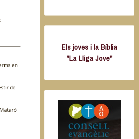
c
Els joves i la Bíblia
"La Lliga Jove"
erms en
stir de
 Mataró